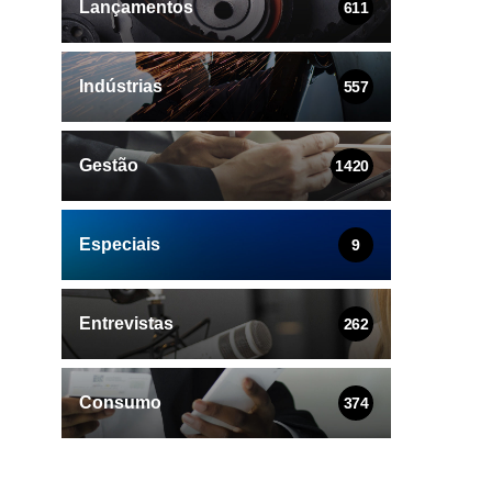
Lançamentos
611
Indústrias
557
Gestão
1420
Especiais
9
Entrevistas
262
Consumo
374