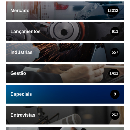
Mercado
12312
Lançamentos
611
Indústrias
557
Gestão
1421
Especiais
9
Entrevistas
262