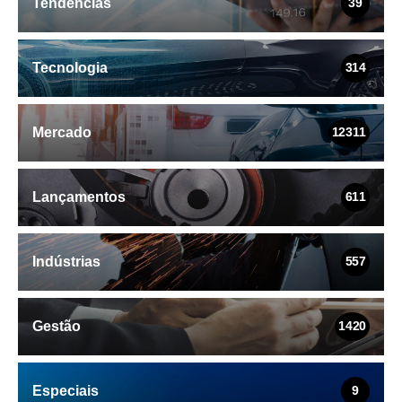
Tendências
39
Tecnologia
314
Mercado
12311
Lançamentos
611
Indústrias
557
Gestão
1420
Especiais
9