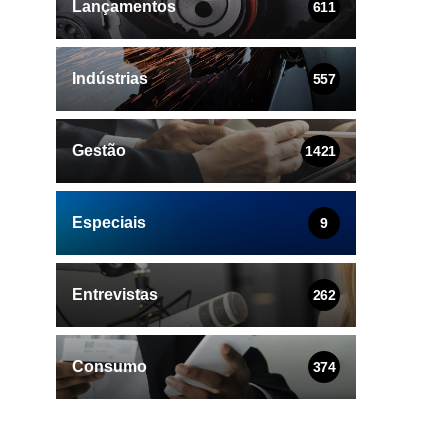
Lançamentos
611
Indústrias
557
Gestão
1421
Especiais
9
Entrevistas
262
Consumo
374