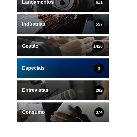
Lançamentos
611
Indústrias
557
Gestão
1420
Especiais
9
Entrevistas
262
Consumo
374