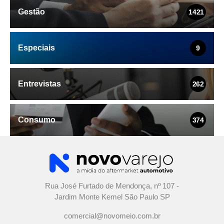
Gestão
1421
Especiais
9
Entrevistas
262
Consumo
374
Rua José Furtado de Mendonça, nº 107 -
Jardim Monte Kemel São Paulo SP
comercial@novomeio.com.br