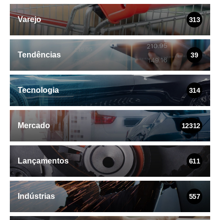
Varejo
313
Tendências
39
Tecnologia
314
Mercado
12312
Lançamentos
611
Indústrias
557