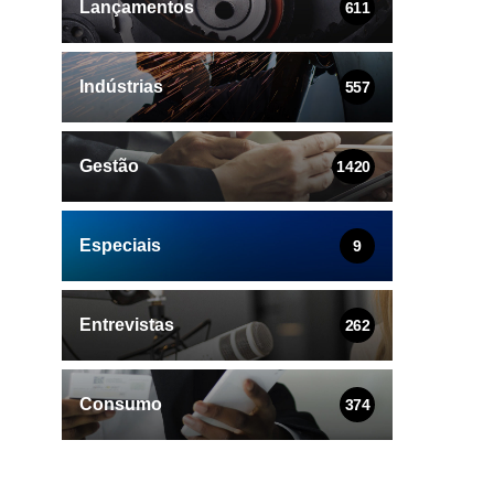
Lançamentos
611
Indústrias
557
Gestão
1420
Especiais
9
Entrevistas
262
Consumo
374