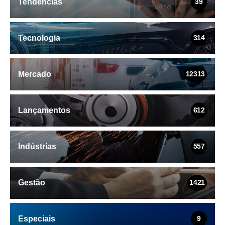
Tendências
39
Tecnologia
314
Mercado
12313
Lançamentos
612
Indústrias
557
Gestão
1421
Especiais
9