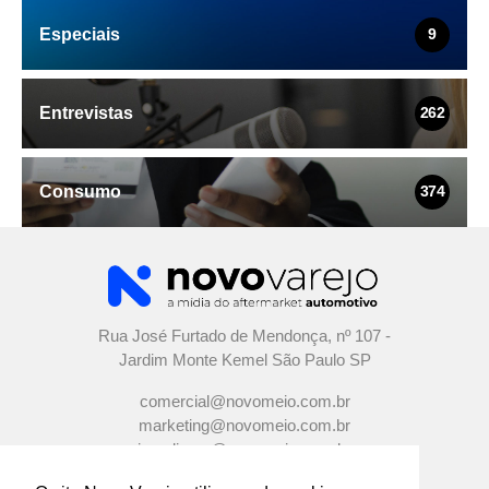
Especiais
9
Entrevistas
262
Consumo
374
Rua José Furtado de Mendonça, nº 107 -
Jardim Monte Kemel São Paulo SP
comercial@novomeio.com.br
marketing@novomeio.com.br
jornalismo@novomeio.com.br