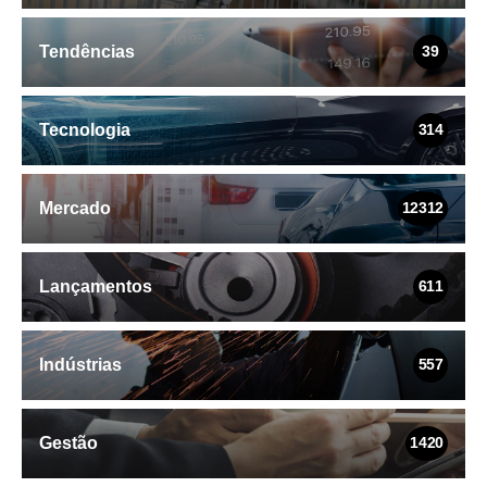
Tendências
39
Tecnologia
314
Mercado
12312
Lançamentos
611
Indústrias
557
Gestão
1420