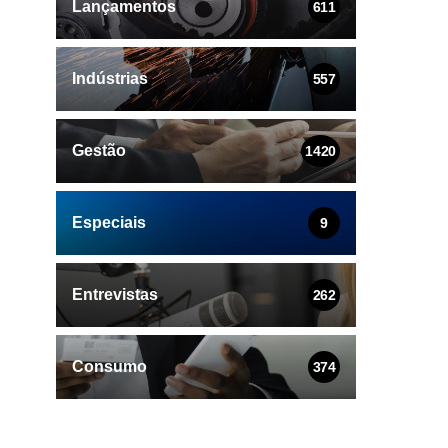
Lançamentos
611
Indústrias
557
Gestão
1420
Especiais
9
Entrevistas
262
Consumo
374