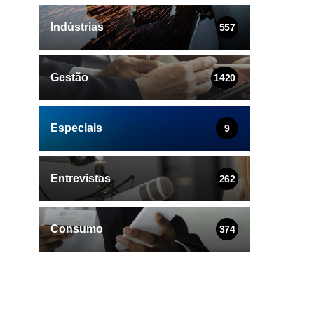
Indústrias
557
Gestão
1420
Especiais
9
Entrevistas
262
Consumo
374