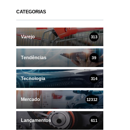
CATEGORIAS
Varejo
313
Tendências
39
Tecnologia
314
Mercado
12312
Lançamentos
611