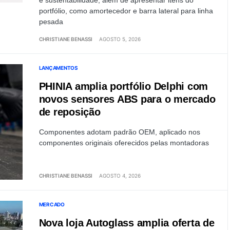
e sustentabilidade, além de apresentar itens do
portfólio, como amortecedor e barra lateral para linha
pesada
CHRISTIANE BENASSI
AGOSTO 5, 2026
LANÇAMENTOS
PHINIA amplia portfólio Delphi com
novos sensores ABS para o mercado
de reposição
Componentes adotam padrão OEM, aplicado nos
componentes originais oferecidos pelas montadoras
CHRISTIANE BENASSI
AGOSTO 4, 2026
MERCADO
Nova loja Autoglass amplia oferta de