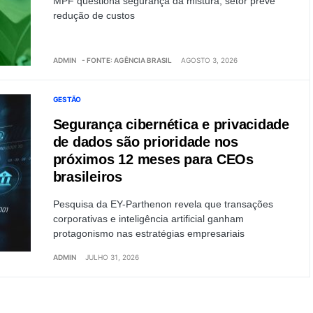
MPF questiona segurança da mistura; setor prevê
redução de custos
ADMIN
- FONTE: AGÊNCIA BRASIL
AGOSTO 3, 2026
GESTÃO
Segurança cibernética e privacidade
de dados são prioridade nos
próximos 12 meses para CEOs
brasileiros
Pesquisa da EY-Parthenon revela que transações
corporativas e inteligência artificial ganham
protagonismo nas estratégias empresariais
ADMIN
JULHO 31, 2026