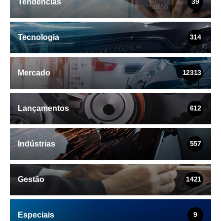
Tendências
39
Tecnologia
314
Mercado
12313
Lançamentos
612
Indústrias
557
Gestão
1421
Especiais
9