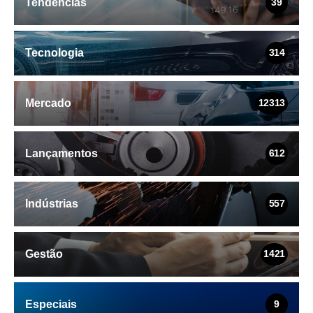
Tendências
39
Tecnologia
314
Mercado
12313
Lançamentos
612
Indústrias
557
Gestão
1421
Especiais
9