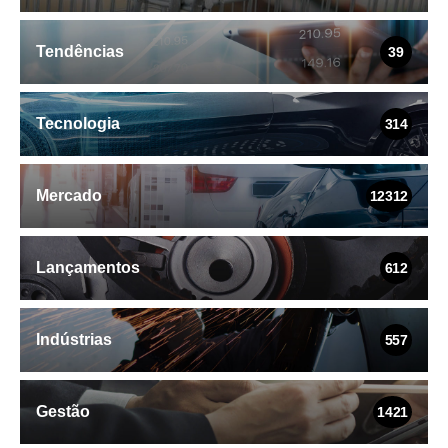
Tendências
39
Tecnologia
314
Mercado
12312
Lançamentos
612
Indústrias
557
Gestão
1421