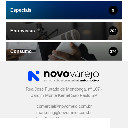
Especiais
9
Entrevistas
262
Consumo
374
Rua José Furtado de Mendonça, nº 107 -
Jardim Monte Kemel São Paulo SP
comercial@novomeio.com.br
marketing@novomeio.com.br
jornalismo@novomeio.com.br