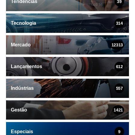
Tendências
39
Tecnologia
314
Mercado
12313
Lançamentos
612
Indústrias
557
Gestão
1421
Especiais
9