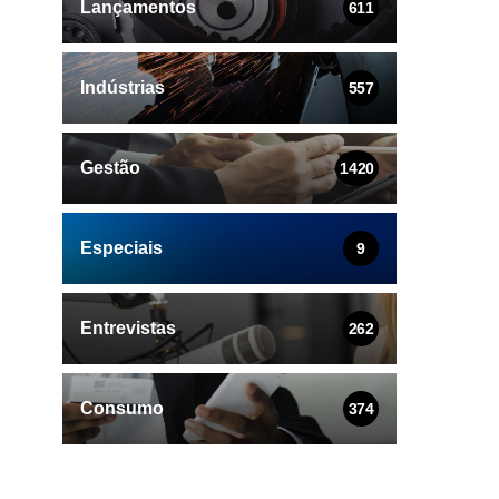
Lançamentos
611
Indústrias
557
Gestão
1420
Especiais
9
Entrevistas
262
Consumo
374