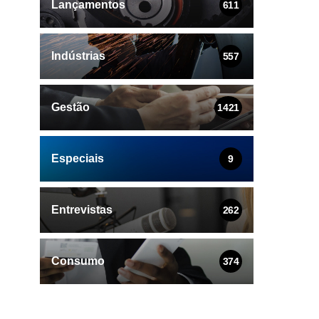
Lançamentos
611
Indústrias
557
Gestão
1421
Especiais
9
Entrevistas
262
Consumo
374