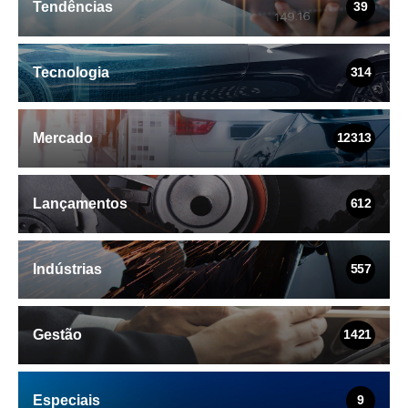
Tendências
39
Tecnologia
314
Mercado
12313
Lançamentos
612
Indústrias
557
Gestão
1421
Especiais
9