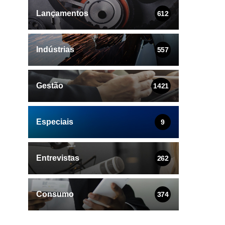
Lançamentos
612
Indústrias
557
Gestão
1421
Especiais
9
Entrevistas
262
Consumo
374