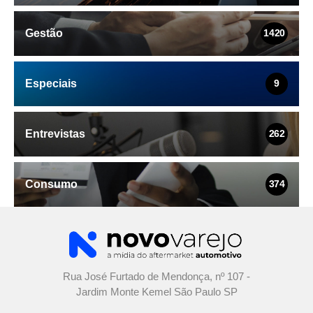
Gestão
1420
Especiais
9
Entrevistas
262
Consumo
374
Rua José Furtado de Mendonça, nº 107 -
Jardim Monte Kemel São Paulo SP