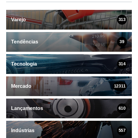
Varejo
313
Tendências
39
Tecnologia
314
Mercado
12311
Lançamentos
610
Indústrias
557