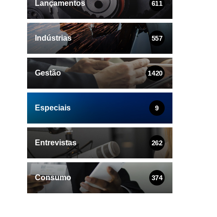
Lançamentos
611
Indústrias
557
Gestão
1420
Especiais
9
Entrevistas
262
Consumo
374