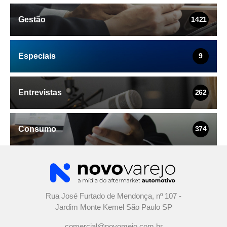
Gestão
1421
Especiais
9
Entrevistas
262
Consumo
374
Rua José Furtado de Mendonça, nº 107 -
Jardim Monte Kemel São Paulo SP
comercial@novomeio.com.br