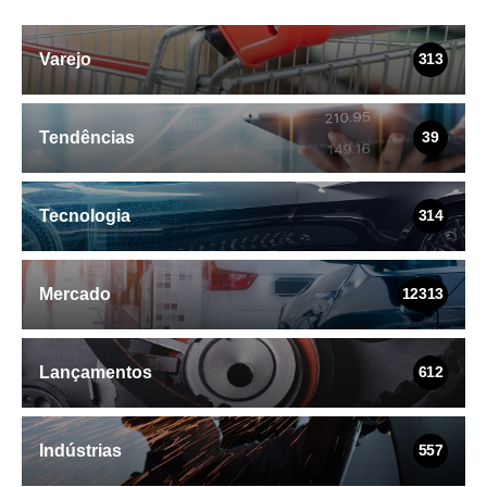
Varejo
313
Tendências
39
Tecnologia
314
Mercado
12313
Lançamentos
612
Indústrias
557