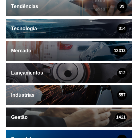
Tendências
39
Tecnologia
314
Mercado
12313
Lançamentos
612
Indústrias
557
Gestão
1421