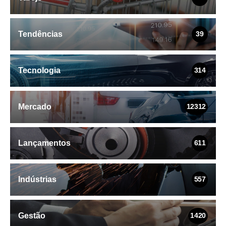
Tendências
39
Tecnologia
314
Mercado
12312
Lançamentos
611
Indústrias
557
Gestão
1420