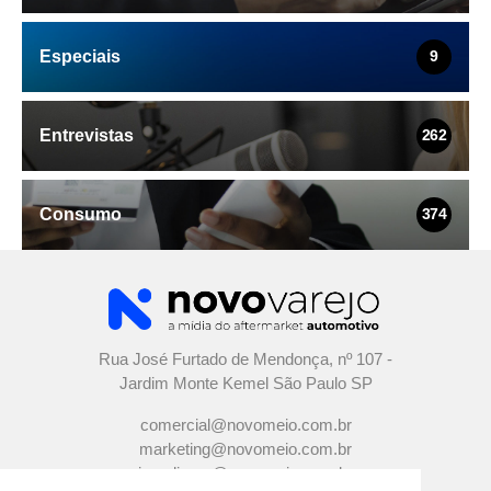
Especiais
9
Entrevistas
262
Consumo
374
Rua José Furtado de Mendonça, nº 107 -
Jardim Monte Kemel São Paulo SP
comercial@novomeio.com.br
marketing@novomeio.com.br
jornalismo@novomeio.com.br