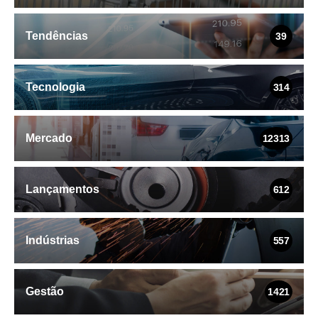
Tendências
39
Tecnologia
314
Mercado
12313
Lançamentos
612
Indústrias
557
Gestão
1421