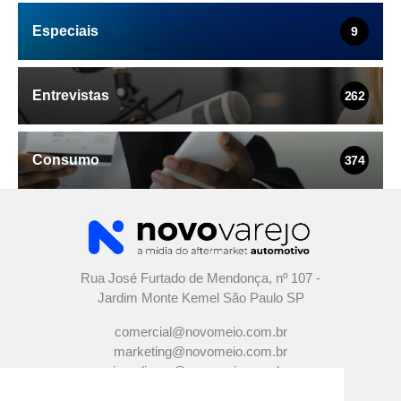
Especiais
9
Entrevistas
262
Consumo
374
Rua José Furtado de Mendonça, nº 107 -
Jardim Monte Kemel São Paulo SP
comercial@novomeio.com.br
marketing@novomeio.com.br
jornalismo@novomeio.com.br