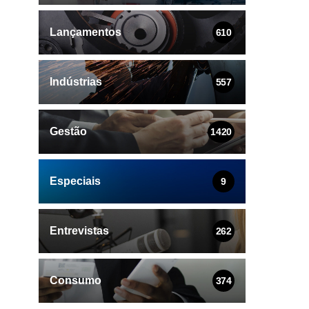
Lançamentos
610
Indústrias
557
Gestão
1420
Especiais
9
Entrevistas
262
Consumo
374