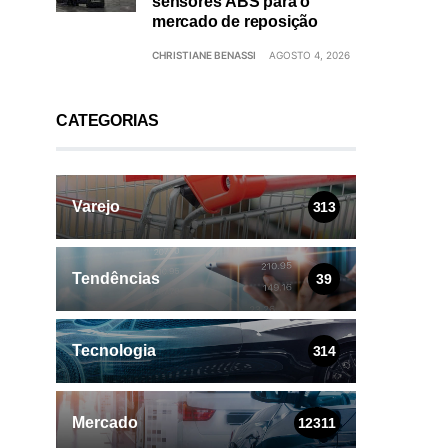
sensores ABS para o
mercado de reposição
CHRISTIANE BENASSI
AGOSTO 4, 2026
CATEGORIAS
Varejo
313
Tendências
39
Tecnologia
314
Mercado
12311