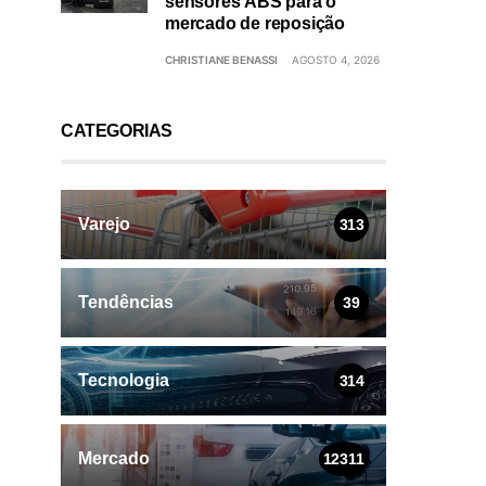
sensores ABS para o
mercado de reposição
CHRISTIANE BENASSI
AGOSTO 4, 2026
CATEGORIAS
Varejo
313
Tendências
39
Tecnologia
314
Mercado
12311