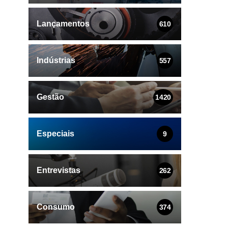
Lançamentos
610
Indústrias
557
Gestão
1420
Especiais
9
Entrevistas
262
Consumo
374