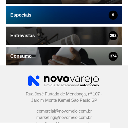
Especiais
9
Entrevistas
262
Consumo
374
Rua José Furtado de Mendonça, nº 107 -
Jardim Monte Kemel São Paulo SP
comercial@novomeio.com.br
marketing@novomeio.com.br
jornalismo@novomeio.com.br