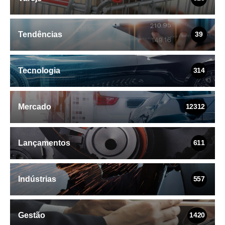
Tendências
39
Tecnologia
314
Mercado
12312
Lançamentos
611
Indústrias
557
Gestão
1420