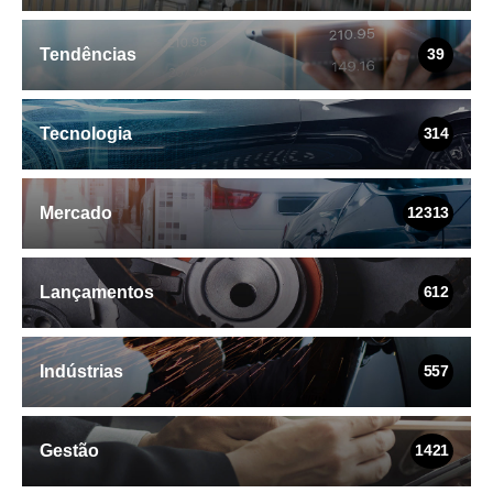
Tendências
39
Tecnologia
314
Mercado
12313
Lançamentos
612
Indústrias
557
Gestão
1421