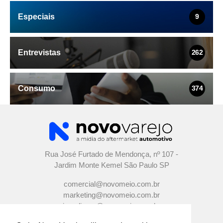
Especiais
9
Entrevistas
262
Consumo
374
Rua José Furtado de Mendonça, nº 107 -
Jardim Monte Kemel São Paulo SP
comercial@novomeio.com.br
marketing@novomeio.com.br
jornalismo@novomeio.com.br