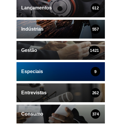
Lançamentos
612
Indústrias
557
Gestão
1421
Especiais
9
Entrevistas
262
Consumo
374