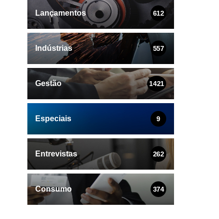
Lançamentos
612
Indústrias
557
Gestão
1421
Especiais
9
Entrevistas
262
Consumo
374