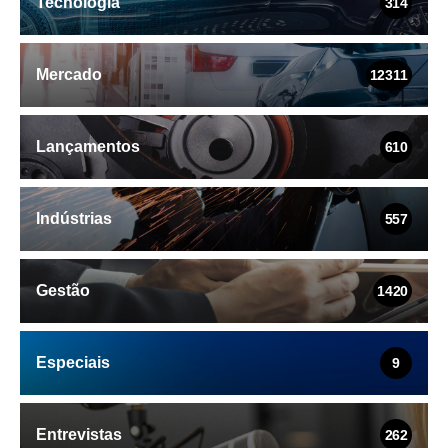
Tecnologia
314
Mercado
12311
Lançamentos
610
Indústrias
557
Gestão
1420
Especiais
9
Entrevistas
262