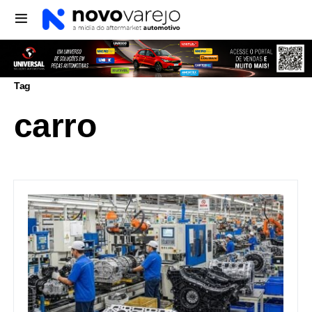
Tag
carro