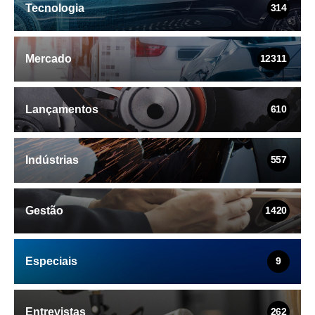
Tecnologia
314
Mercado
12311
Lançamentos
610
Indústrias
557
Gestão
1420
Especiais
9
Entrevistas
262