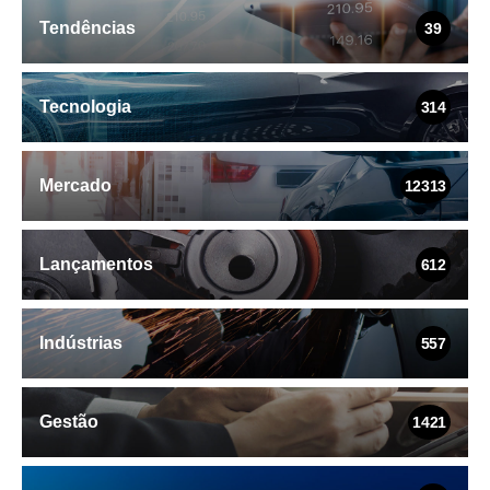
Tendências
39
Tecnologia
314
Mercado
12313
Lançamentos
612
Indústrias
557
Gestão
1421