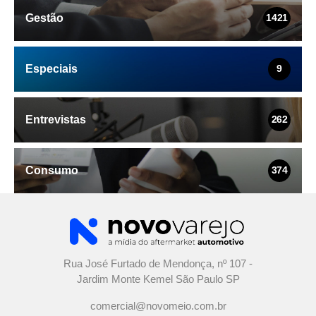
Gestão
1421
Especiais
9
Entrevistas
262
Consumo
374
Rua José Furtado de Mendonça, nº 107 -
Jardim Monte Kemel São Paulo SP
comercial@novomeio.com.br