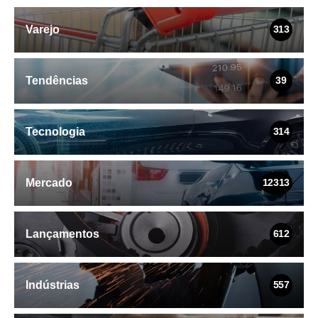
Varejo
313
Tendências
39
Tecnologia
314
Mercado
12313
Lançamentos
612
Indústrias
557