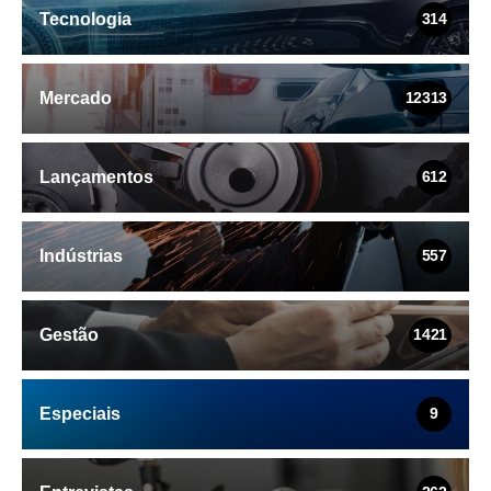
Tecnologia
314
Mercado
12313
Lançamentos
612
Indústrias
557
Gestão
1421
Especiais
9