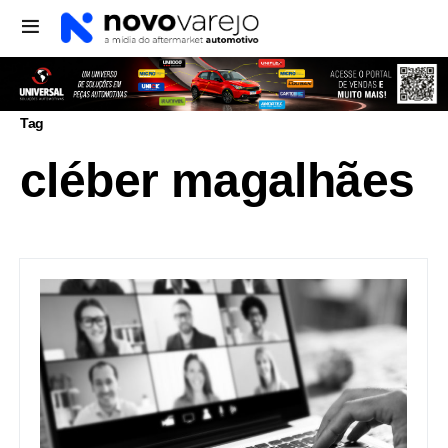
Tag
cléber magalhães