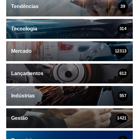
Tendências
39
Tecnologia
314
Mercado
12313
Lançamentos
612
Indústrias
557
Gestão
1421