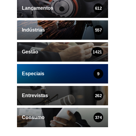
Lançamentos
612
Indústrias
557
Gestão
1421
Especiais
9
Entrevistas
262
Consumo
374