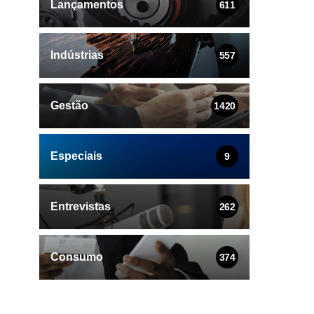
Lançamentos
611
Indústrias
557
Gestão
1420
Especiais
9
Entrevistas
262
Consumo
374