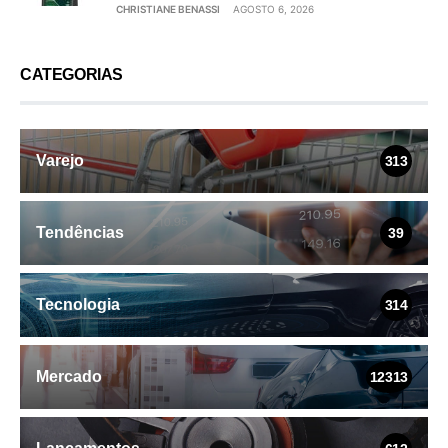
CHRISTIANE BENASSI
AGOSTO 6, 2026
CATEGORIAS
Varejo
313
Tendências
39
Tecnologia
314
Mercado
12313
Lançamentos
612