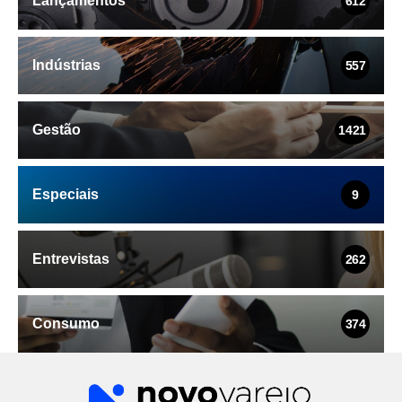
Indústrias
557
Gestão
1421
Especiais
9
Entrevistas
262
Consumo
374