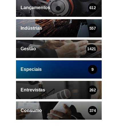
Lançamentos
612
Indústrias
557
Gestão
1421
Especiais
9
Entrevistas
262
Consumo
374