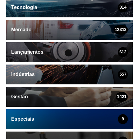
Tecnologia
314
Mercado
12313
Lançamentos
612
Indústrias
557
Gestão
1421
Especiais
9