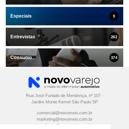
Especiais
9
Entrevistas
262
Consumo
374
Rua José Furtado de Mendonça, nº 107 -
Jardim Monte Kemel São Paulo SP
comercial@novomeio.com.br
marketing@novomeio.com.br
jornalismo@novomeio.com.br