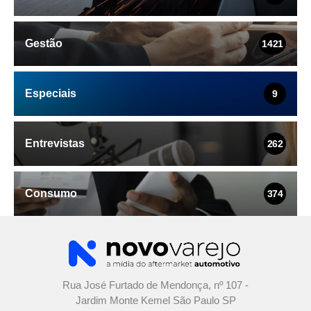
Gestão
1421
Especiais
9
Entrevistas
262
Consumo
374
Rua José Furtado de Mendonça, nº 107 -
Jardim Monte Kemel São Paulo SP