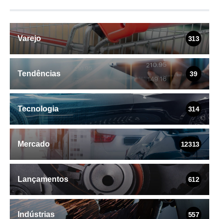
Varejo
313
Tendências
39
Tecnologia
314
Mercado
12313
Lançamentos
612
Indústrias
557