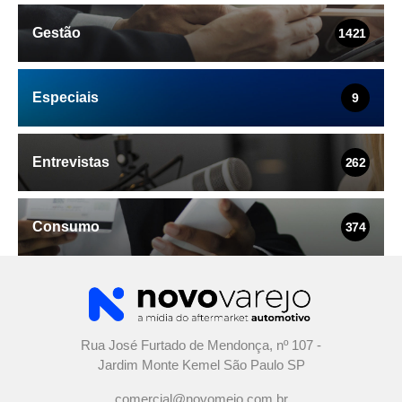
Gestão
1421
Especiais
9
Entrevistas
262
Consumo
374
Rua José Furtado de Mendonça, nº 107 -
Jardim Monte Kemel São Paulo SP
comercial@novomeio.com.br