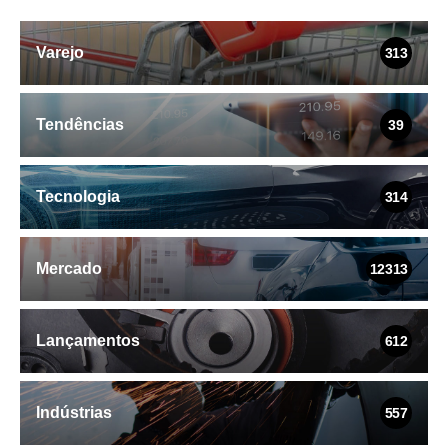
Varejo
313
Tendências
39
Tecnologia
314
Mercado
12313
Lançamentos
612
Indústrias
557