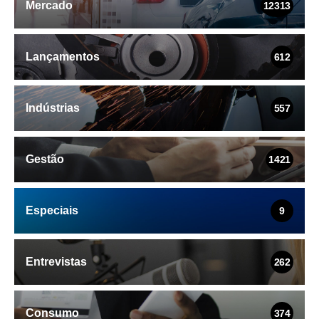
Mercado
12313
Lançamentos
612
Indústrias
557
Gestão
1421
Especiais
9
Entrevistas
262
Consumo
374