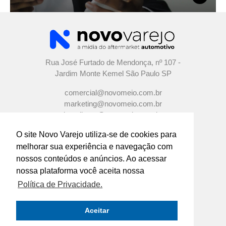
Rua José Furtado de Mendonça, nº 107 -
Jardim Monte Kemel São Paulo SP
comercial@novomeio.com.br
marketing@novomeio.com.br
jornalismo@novomeio.com.br
O site Novo Varejo utiliza-se de cookies para
melhorar sua experiência e navegação com
nossos conteúdos e anúncios. Ao acessar
CONFIRA AS NOSSAS REDES SOCIAIS
nossa plataforma você aceita nossa
Política de Privacidade.
O principal canal de comunicação de grandes
indústrias e distribuidores com os empresários e
Aceitar
profissionais das lojas de componentes automotivos
em todo o Brasil.