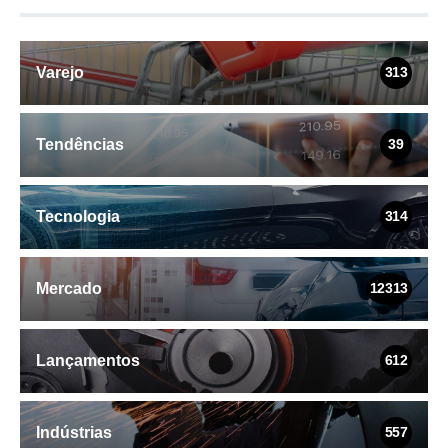
Varejo
313
Tendências
39
Tecnologia
314
Mercado
12313
Lançamentos
612
Indústrias
557