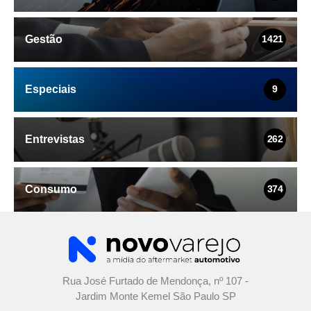
Gestão
1421
Especiais
9
Entrevistas
262
Consumo
374
Rua José Furtado de Mendonça, nº 107 -
Jardim Monte Kemel São Paulo SP