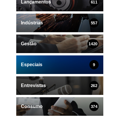
Lançamentos
611
Indústrias
557
Gestão
1420
Especiais
9
Entrevistas
262
Consumo
374