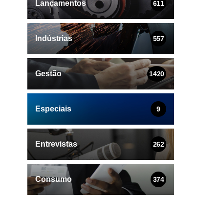
Lançamentos
611
Indústrias
557
Gestão
1420
Especiais
9
Entrevistas
262
Consumo
374