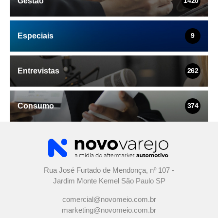
Gestão
1420
Especiais
9
Entrevistas
262
Consumo
374
Rua José Furtado de Mendonça, nº 107 -
Jardim Monte Kemel São Paulo SP
comercial@novomeio.com.br
marketing@novomeio.com.br