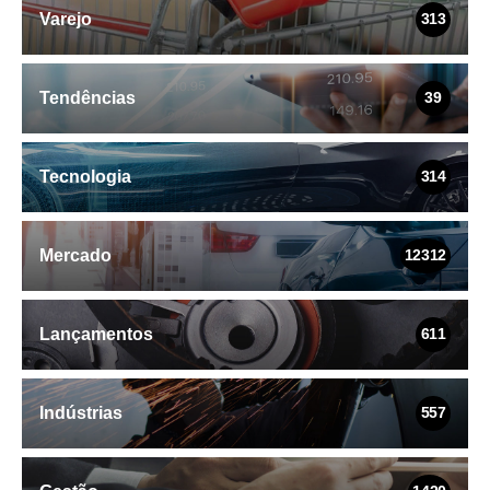
Varejo
313
Tendências
39
Tecnologia
314
Mercado
12312
Lançamentos
611
Indústrias
557